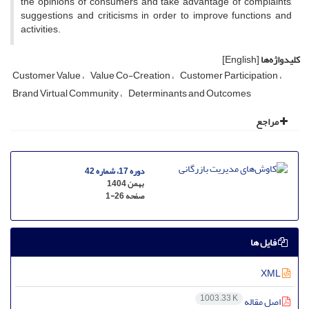
the opinions of consumers and take advantage of complaints,
suggestions and criticisms in order to improve functions and
activities.
کلیدواژه‌ها
[English]
Customer Value
Value Co-Creation
Customer Participation
Brand Virtual Community
Determinants and Outcomes
مراجع
دوره 17، شماره 42
بهمن 1404
صفحه
1-26
فایل ها
XML
1003.33 K
اصل مقاله