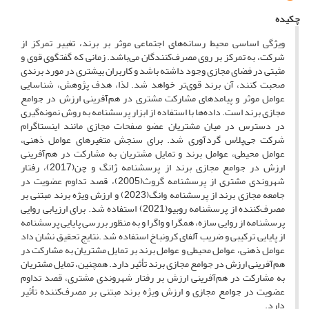
چکیده
ویژگی اساسی محیط رسانه­‌های اجتماعی موثر بر برند، تغییر تمرکز از
شرکت، به تمرکز بر روی مصرف­‌کنندگان می‌باشد. زمانی که گفتگوی قوی و
مثبتی در فضای مجازی وجود داشته باشد و کاربران بیشتری در مورد برندی
صحبت کنند، آن برند قوی­‌تر خواهد شد. لذا، هدف پژوهش، شناسایی
عوامل موثر و پیامدهای مشارکت مشتری در هم‌­آفرینی ارزش در جوامع
مجازی برند است. داده‌ها با استفاده از ابزار پرسشنامه به روش نمونه­‌گیری
در دسترس در میان مشتریان عضو صفحات مجازی مانند اینستاگرام
شرکت جی‌پلاس گردآوری شد. برای سنجش متغیرهای عوامل ذهنی،
عوامل محیطی، عوامل برند و تمایل مشتریان به مشارکت در هم‌آفرینی
ارزش در جوامع مجازی برند از پرسش­نامه ژانگ و چن(2017)، رفتار
شهروندی مشتری از پرسش­نامه گروث(2005)، قصد تداوم عضویت در
جامعه مجازی برند از پرسش­نامه وانگ(2023) و ارزش ویژه برند مبتنی بر
مصرف‌کننده از پرسش­نامه روبیو(2021) استفاده شد. برای ارزیابی روایی
پرسشنامه از روایی سازه، همگرا و واگرا و به منظور بررسی پایایی پرسشنامه
از پایایی ترکیبی و ضریب آلفای کرونباخ استفاده شد .نتایج تحقیق نشان داد
عوامل ذهنی، عوامل محیطی و عوامل برند بر تمایل مشتریان به مشارکت در
هم‌آفرینی ارزش در جوامع مجازی برند تأثیر دارد. همچنین، تمایل مشتریان
به مشارکت در هم‌آفرینی ارزش بر رفتار شهروندی مشتری، قصد تداوم
عضویت در جوامع مجازی و ارزش ویژه برند مبتنی بر مصرف‌کننده تأثیر
دارد.