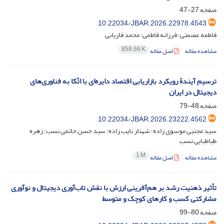
صفحه
27-47
10.22034/JBAR.2026.22978.4543
فاطمه عصمتی؛ فرزانه فاطمی؛ محمد فاریابی
858.66 K
مشاهده مقاله
اصل مقاله
ترسیم آیندۀ رویکرد بازاریابی اقتصاد دایره‌ای با اتّکا به فناوری‌های
دیجیتال در ایران
صفحه
48-79
10.22034/JBAR.2026.23222.4562
سید مجتبی موسوی زاده؛ شهناز نایب زاده؛ سید حسن حاتمی نسب؛ زهره
طباطبایی نسب
1 M
مشاهده مقاله
اصل مقاله
تأثیر ذهنیت رشد بر هم‌آفرینی ارزش با نقش تاب‌آوری دیجیتال و نوآوری
مشارکتی کسب و کارهای کوچک و متوسط
صفحه
80-99