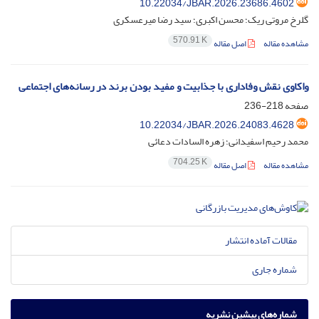
10.22034/JBAR.2026.23686.4602
گلرخ مروتی ریک؛ محسن اکبری؛ سید رضا میرعسکری
570.91 K
مشاهده مقاله
اصل مقاله
واکاوی نقش وفاداری با جذابیت و مفید بودن برند در رسانه‌های اجتماعی
صفحه
218-236
10.22034/JBAR.2026.24083.4628
محمد رحیم اسفیدانی؛ زهره السادات دعائی
704.25 K
مشاهده مقاله
اصل مقاله
مقالات آماده انتشار
شماره جاری
شماره‌های پیشین نشریه