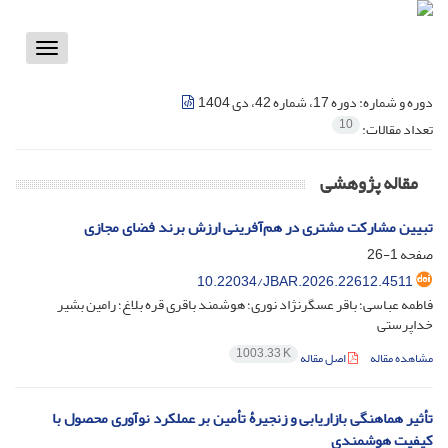
Toggle
vigation
دوره و شماره:
دوره 17، شماره 42، دی 1404
10
تعداد مقالات:
مقاله پژوهشی
تبیین مشارکت مشتری در هم‌آفرینی ارزش برند فضای مجازی
صفحه
1-26
10.22034/JBAR.2026.22612.4511
فاطمه عباسی؛ باقر عسگرنژاد نوری؛ هوشمند باقری قره بلاغ؛ رامین بشیر
خداپرستی
1003.33 K
مشاهده مقاله
اصل مقاله
تأثیر هماهنگی بازاریابی و زنجیرۀ تأمین بر عملکرد نوآوری محصول با
کیفیت هوشمندی