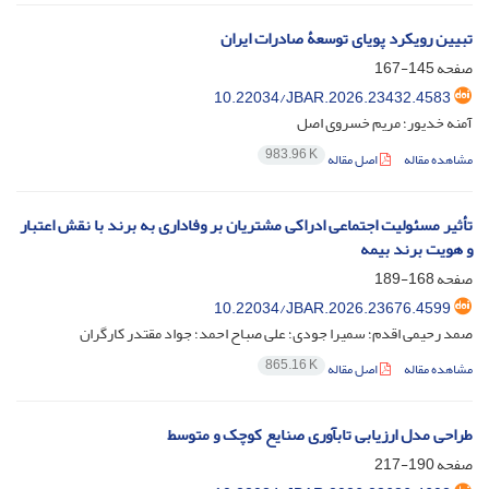
تبیین رویکرد پویای توسعۀ صادرات ایران
صفحه
145-167
10.22034/JBAR.2026.23432.4583
آمنه خدیور؛ مریم خسروی اصل
983.96 K
مشاهده مقاله
اصل مقاله
تأثیر مسئولیت اجتماعی ادراکی مشتریان بر وفاداری به برند با نقش اعتبار
و هویت برند بیمه
صفحه
168-189
10.22034/JBAR.2026.23676.4599
صمد رحیمی اقدم؛ سمیرا جودی؛ علی صباح احمد؛ جواد مقتدر کارگران
865.16 K
مشاهده مقاله
اصل مقاله
طراحی مدل ارزیابی تابآوری صنایع کوچک و متوسط
صفحه
190-217