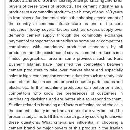
products and be one of the most important purchasing criteria for
buyers of these types of products. The cement industry, as a
producer of a commodity product, with a history of about 80 years
in Iran, plays a fundamental role in the shaping development of
the country's economic infrastructure as one of the core
industries. Today, several factors such as excess supply over
demand, cement supply through the commodity exchange,
payment of transportation subsidies by some major competitors,
compliance with mandatory production standards by all
producers, and the existence of several cement producers in a
limited geographical area in some provinces such as Fars,
Bushehr, Isfahan, have intensified the competition between
cement producers to take over market share and especially
sales to high-consumption cement industries such as ready-mix
concrete production centers, precast concrete parts, beams and
blocks, etc. In the meantime, producers can outperform their
competitors who know the preferences of customers in
purchasing decisions and are better able to respond to them.
Studies related to branding and factors affecting brand choice in
the cement industry in the Iranian market are very limited. The
present study aims to fill this research gap by seeking to answer
these questions: What criteria are influential in choosing a
cement brand by major buyers of this product in the Iranian