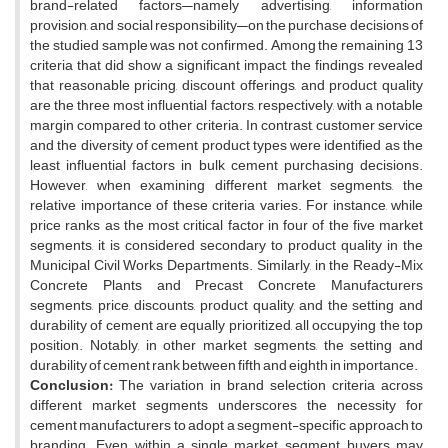
brand-related factors—namely advertising, information
provision, and social responsibility—on the purchase decisions of
the studied sample was not confirmed. Among the remaining 13
criteria that did show a significant impact, the findings revealed
that reasonable pricing, discount offerings, and product quality
are the three most influential factors, respectively, with a notable
margin compared to other criteria. In contrast, customer service
and the diversity of cement product types were identified as the
least influential factors in bulk cement purchasing decisions.
However, when examining different market segments, the
relative importance of these criteria varies. For instance, while
price ranks as the most critical factor in four of the five market
segments, it is considered secondary to product quality in the
Municipal Civil Works Departments. Similarly, in the Ready-Mix
Concrete Plants and Precast Concrete Manufacturers
segments, price, discounts, product quality, and the setting and
durability of cement are equally prioritized, all occupying the top
position. Notably, in other market segments, the setting and
durability of cement rank between fifth and eighth in importance.
Conclusion:
The variation in brand selection criteria across
different market segments underscores the necessity for
cement manufacturers to adopt a segment-specific approach to
branding. Even within a single market segment, buyers may