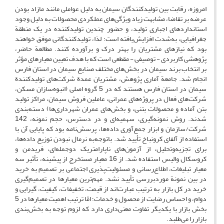
امروزه، رقابت بین تولیدکنندگان سیمان به دلیل عواملی مانند مازاد بودن
عرضه بر تقاضا، مشابهت زیاد ویژگی‌های عملکردی محصولات به دلیل وجود
استانداردهای اجباری تولید، و حضور چندین تولیدکننده در یک منطقة
جغرافیایی، به‌شدت افزایش‌یافته است؛ لذا، تولیدکنندگانی موفق خواهند
بود که نیازهای مشتریان را بهتر درک و برآورده کنند. مطالعة حاضر،
پژوهشی کاربردی - توصیفی - مقطعی است که با هدف تعیین معیارهای مؤثر
بر انتخاب برند سیمان در بخش‌های مختلف صنایع سیمان در استان فارس
انجام شد. جامعة آماری پژوهش، مشتریان عمدة شرکت‌های تولیدکنندة
سیمان در استان فارس هستند که در 5 گروه اصلی (انبوه‌سازان مسکن،
شرکت‌های فعال در پروژه‌های عمرانی، عاملین فروش سیمان، مراکز تولید
بتن آماده و محصولات بتنی، و بخش‌های عمران شهرداری‌ها) دسته‌بندی
شدند. روش نمونه‌گیری، سهمیه‌ای و در دسترس، حجم نمونه، 142
شرکت/سازمان و ابزار جمع‌آوری داده‌ها، پرسش‌نامه بود که پایایی آن با
استفاده از آلفای کرونباخ تأیید شد. با‌توجه‌به نرمال نبودن توزیع داده‌ها،
برای تجزیه‌وتحلیل، از آزمون‌های ناپارامتریک دوجمله‌ای، فریدمن و
کروسکال والیس استفاده شد. از 16 معیار مستخرج از پیشینه، تأثیر سه
معیار تبلیغات، اطلاع‌رسانی و مسئولیت‌پذیری اجتماعی بر تصمیم به خرید
در بین نمونة موردبررسی تأیید نشد. مهم‌ترین معیارها در تصمیم‌گیری
خرید در کل بازار به ترتیب عبارت‌اند از قیمت، تخفیفات، کیفیت، گیرایی و
دوام، و احساس رضایت از محصول و خدمات؛ امّا ترتیب اهمیت معیارها در 5
بخش بازار با یکدیگر تفاوت معنی‌داری دارد که لزوم توجه به بخش‌بندی
بازار را می‌طلبد.