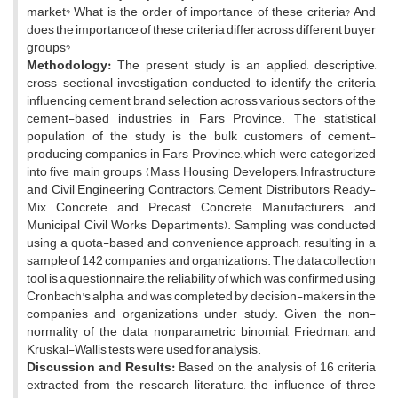
market? What is the order of importance of these criteria? And
does the importance of these criteria differ across different buyer
groups?
Methodology:
The present study is an applied, descriptive,
cross-sectional investigation conducted to identify the criteria
influencing cement brand selection across various sectors of the
cement-based industries in Fars Province. The statistical
population of the study is the bulk customers of cement-
producing companies in Fars Province, which were categorized
into five main groups (Mass Housing Developers, Infrastructure
and Civil Engineering Contractors, Cement Distributors, Ready-
Mix Concrete and Precast Concrete Manufacturers, and
Municipal Civil Works Departments). Sampling was conducted
using a quota-based and convenience approach, resulting in a
sample of 142 companies and organizations. The data collection
tool is a questionnaire, the reliability of which was confirmed using
Cronbach's alpha, and was completed by decision-makers in the
companies and organizations under study. Given the non-
normality of the data, nonparametric binomial, Friedman, and
Kruskal-Wallis tests were used for analysis.
Discussion and Results:
Based on the analysis of 16 criteria
extracted from the research literature, the influence of three