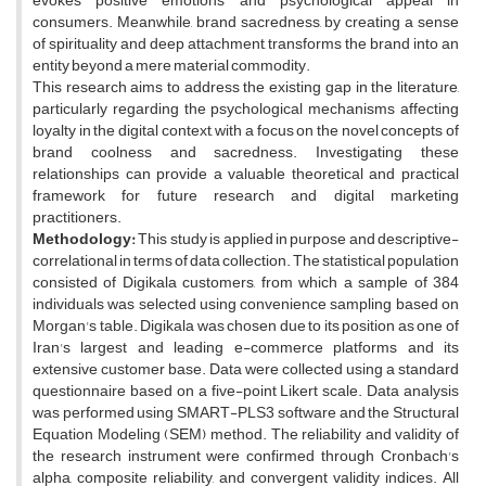
evokes positive emotions and psychological appeal in
consumers. Meanwhile, brand sacredness, by creating a sense
of spirituality and deep attachment, transforms the brand into an
entity beyond a mere material commodity.
This research aims to address the existing gap in the literature,
particularly regarding the psychological mechanisms affecting
loyalty in the digital context, with a focus on the novel concepts of
brand coolness and sacredness. Investigating these
relationships can provide a valuable theoretical and practical
framework for future research and digital marketing
practitioners.
Methodology:
This study is applied in purpose and descriptive-
correlational in terms of data collection. The statistical population
consisted of Digikala customers, from which a sample of 384
individuals was selected using convenience sampling based on
Morgan's table. Digikala was chosen due to its position as one of
Iran's largest and leading e-commerce platforms and its
extensive customer base. Data were collected using a standard
questionnaire based on a five-point Likert scale. Data analysis
was performed using SMART-PLS3 software and the Structural
Equation Modeling (SEM) method. The reliability and validity of
the research instrument were confirmed through Cronbach's
alpha, composite reliability, and convergent validity indices. All