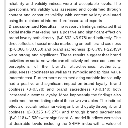
reliability and validity indices were at acceptable levels. The
questionnaire's validity was assessed and confirmed through
content and construct validity, with content validity evaluated
using the opinions of informed professors and experts.
Discussion and Results:
The research findings indicated that
social media marketing has a positive and significant effect on
brand loyalty, both directly (β=0.332, t=3.978) and indirectly. The
direct effects of social media marketing on both brand coolness
(β=0.860, t=30.050) and brand sacredness (β=0.789, t=22.459)
were strong and significant. These results suggest that brand
activities on social networks can effectively enhance consumers'
perceptions of the brand's attractiveness, authenticity,
uniqueness (coolness), as well as its symbolic and spiritual value
(sacredness). Furthermore, each mediating variable individually
had a positive and significant impact on brand loyalty. Brand
coolness (β=0.378) and brand sacredness (β=0.149) both
increased customer loyalty. More importantly, the findings also
confirmed the mediating role of these two variables. The indirect
effects of social media marketing on brand loyalty through brand
coolness (β=0.325, t=5.275) and through brand sacredness
(β=0.118, t=2.530) were significant. All model fit indices were also
at desirable levels, including the SRMR index with a value of