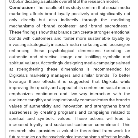
0.055, indicating a suitable overall fit of the research model.
Conclusion:
The results of this study confirm that social media
marketing affects brand loyalty positively and significantly, not
only directly but also indirectly through the mediating
mechanisms of "brand coolness" and "brand sacredness."
These findings show that brands can create stronger emotional
bonds with customers and foster more sustainable loyalty by
investing strategically in social media marketing and focusing on
enhancing these psychological dimensions (creating an
authentic and attractive image and instilling symbolic and
spiritual values). Accordingly, designing media campaigns aimed
at strengthening these dimensions is recommended for
Digikala's marketing managers and similar brands. To better
leverage these effects, it is suggested that Digikala, while
improving the quality and appeal of its content on social media,
emphasizes continuous and two-way interaction with the
audience, tangibly and inspirationally communicates the brand's
values of authenticity and innovation, and strengthens brand
sacredness by creating programs and campaigns related to
spiritual and symbolic values. These actions will lead to
increased loyalty and sustained customer commitment. This
research also provides a valuable theoretical framework for
future studies on the psychological mechanisms affecting loyalty