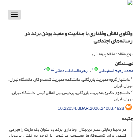
Toggle
vigation
واکاوی نقش وفاداری با جذابیت و مفید بودن برند در
رسانه‌های اجتماعی
نوع مقاله : مقاله پژوهشی
نویسندگان
2
1
محمد رحیم اسفیدانی
زهره السادات دعائی
1
دانشیار گروه مدیریت بازرگانی، دانشکده مدیریت کسب و کار، دانشگاه تهران،
تهران، ایران
2
دانشجوی دکتری مدیریت بازرگانی، پردیس بین المللی کیش، دانشگاه تهران،
تهران، ایران
10.22034/JBAR.2026.24083.4628
چکیده
در محیط رقابتی عصر دیجیتال، وفاداری برند به عنوان یک مزیت راهبردی
کلیدی برای کسب‌وکارها محسوب می‌شود. با توجه به نقش بی‌بدیل