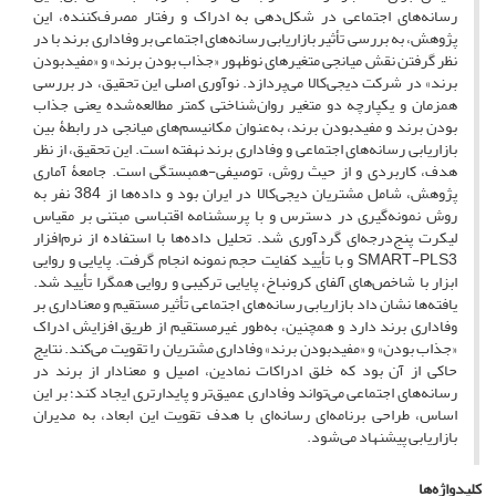
رسانه‌های اجتماعی در شکل‌دهی به ادراک و رفتار مصرف‌کننده، این
پژوهش، به بررسی تأثیر بازاریابی رسانه‌های اجتماعی بر وفاداری برند با در
نظر گرفتن نقش میانجی‌ متغیرهای نوظهور «جذاب بودن برند» و «مفیدبودن
برند» در شرکت دیجی‌کالا می‌پردازد. نوآوری اصلی این تحقیق، در بررسی
همزمان و یکپارچه دو متغیر روان‌شناختی کمتر مطالعه‌شده یعنی جذاب
بودن برند و مفیدبودن برند، به‌عنوان مکانیسم‌های میانجی در رابطۀ بین
بازاریابی رسانه‌های اجتماعی و وفاداری برند نهفته است. این تحقیق، از نظر
هدف، کاربردی و از حیث روش، توصیفی-همبستگی است. جامعۀ آماری
پژوهش، شامل مشتریان دیجی‌کالا در ایران بود و داده‌ها از 384 نفر به
روش نمونه‌گیری در دسترس و با پرسشنامه اقتباسی مبتنی بر مقیاس
لیکرت پنج‌درجه‌ای گردآوری شد. تحلیل داده‌ها با استفاده از نرم‌افزار
SMART-PLS3 و با تأیید کفایت حجم نمونه انجام گرفت. پایایی و روایی
ابزار با شاخص‌های آلفای کرونباخ، پایایی ترکیبی و روایی همگرا تأیید شد.
یافته‌ها نشان داد بازاریابی رسانه‌های اجتماعی تأثیر مستقیم و معناداری بر
وفاداری برند دارد و همچنین، به‌طور غیرمستقیم از طریق افزایش ادراک
«جذاب بودن» و «مفیدبودن برند» وفاداری مشتریان را تقویت می‌کند. نتایج
حاکی از آن بود که خلق ادراکات نمادین، اصیل و معنادار از برند در
رسانه‌های اجتماعی می‌تواند وفاداری عمیق‌تر و پایدارتری ایجاد کند؛ بر این
اساس، طراحی برنامه‌ای رسانه‌ای با هدف تقویت این ابعاد، به مدیران
بازاریابی پیشنهاد می‌شود.
کلیدواژه‌ها