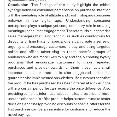
Conclusion:
The findings of this study highlight the critical
synergy between consumer perceptions on purchase intention
with the mediating role of attitude and trust in shaping consumer
behavior in the digital age. Understanding consumer
perceptions plays a unique yet complementary role in creating
meaningful consumer engagement. Therefore, it is suggested to
sales managers that using techniques such as countdowns for
discounts or time limits for special offers can create a sense of
urgency and encourage customers to buy, and using targeted
online and offline advertising to reach specific groups of
audiences who are more likely to buy, and finally creating loyalty
programs that encourage customers to make repeated
purchases and provide rewards for them, these factors will
increase consumer trust. It is also suggested that price
guarantees be implemented on websites. If a customer sees that
the product he has purchased has been offered at a lower price
within a certain period, he can receive the price difference. Also,
providing complete information about the features, price, terms of
use and other details of the product helps customers make better
decisions, and finally providing discounts or special offers for the
first purchase can be an incentive for customers to reduce the
risk of buying.