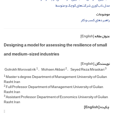
مدل تاب‌آوری شرکت‎‌های کوچک و متوسط
موضوعات
راهبردهای کسب و کار
عنوان مقاله
[English]
Designing a model for assessing the resilience of small
and medium-sized industries
نویسندگان
[English]
1
2
3
Golrokh Morovati rik
Mohsen Akbari
Seyed Reza Miraskari
1
Master's degree, Department of Management, University of Guilan,
Rasht, Iran
2
Full Professor, Department of Management, University of Guilan,
Rasht, Iran
3
Assistant Professor, Department of Economics, University of Guilan,
Rasht, Iran
چکیده
[English]