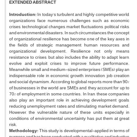
EXTENDED ABSTRACT
Introduction:
In today's turbulent and highly competitive world,
organizations face numerous challenges such as economic
crises, technological changes, market fluctuations, political risks,
and environmental disasters. In such circumstances, the concept
of organizational resilience has become one of the key axes in
the fields of strategic management, human resources, and
organizational development. Resilience not only means
resistance to crises, but also includes the ability to adapt, learn,
evolve, and exploit crises to improve future performance.
Meanwhile, small and medium-sized enterprises (SMEs) play an
indispensable role in economic growth, innovation, job creation
and social dynamism. According to global reports, more than 90%
of businesses in the world are SMEs and, they account for up to
70% of employment in some countries. In Iran, these companies
also play an important role in achieving development goals,
reducing unemployment rates and stimulating market demand.
However, the vulnerable nature of these units, especially in
conditions of environmental uncertainty, has put them at great
risk.
Methodology:
This study is developmental-applied in terms of
purpose and has been conducted with a qualitative and inductive