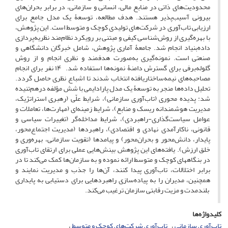
محدودیت‌های ذاتی در منابع مالی، انسانی و سازمانی، در برابر بحران‌های
بیرونی آسیب‌پذیر هستند. هدف مطالعه، توسعۀ یک مدل جامع برای
ارزیابی تاب‌آوری در شرکت‌های تولیدی کوچک و متوسط است. این پژوهش،
با بهره‌گیری از روش‌شناسی کیفی و مبتنی بر رویکرد نظام‌مند نظریه‌پردازی
داده‌بنیاد انجام شد. جامعۀ آماری پژوهش، شامل خبرگان دانشگاهی و
صنعتی است. نمونه‌گیری به‌صورت هدفمند و نظری انجام و از روش
گلوله‌برفی برای گسترش دامنۀ نمونه‌ها استفاده شد. ۱۴ نفر برای انجام
مصاحبه‌های نیمه‌ساختاریافته انتخاب شدند تا اشباع نظری حاصل گردد.
تحلیل داده‌ها منجر به توسعۀ یک مدل پارادایمی با شش مؤلفه درهم‌تنیده
شد: پدیده محوری (تاب‌آوری سازمانی)، شرایط علّی (رهبری استراتژیک،
مدیریت هوشمندانه ریسک و منابع)، شرایط زمینه‌ای (مهارت‌ها، تعاملات و
عوامل سیاست‌گذاری-راهبردی)، شرایط مداخله‌گر (تغییرات سیاسی و
قانونی، ناکارآمدی نهادی و اقتصادی)، راهبردها (مدیریت اجتماع‌محور،
پایدار، دانش‌محور و بحران‌محور) و پیامدها (تقویت سازمانی، بهره‌وری و
خلق ارزش). یافته‌های این پژوهش بینش‌هایی عملی برای ارتقای تاب‌آوری
در بنگاههای کوچک و متوسط ارائه نموده و به سازمان‌ها کمک می‌کند تا در
برابر اختلالات، تاب‌آوری پیدا کنند، آن‌ها را جذب و مدیریت نمایند و
همچنین، مدیران را به پیاده‌سازی راهبردهایی برای دستیابی به پایداری
بلندمدت و مزیت رقابتی سازمان ترغیب می‌کند.
کلیدواژه‌ها
تاب‌آوری سازمانی
تاب‌آوری شرکت‌های کوچک و متوسط