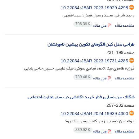
10.22034/JBAR.2023.19929.4298
وحید شرفی؛ محمد رسول فیض؛ سیما فقیهی
706.39 K
مشاهده مقاله
اصل مقاله
طراحی مدل کهن الگوهای تکوین پیشین نام‌ونشان
صفحه
199-231
10.22034/JBAR.2023.19731.4285
فوزیه طاهری مینا؛ تحفه قبادی لموکی؛ میثم لطیفی؛ حسین حاجی بابایی
739.46 K
مشاهده مقاله
اصل مقاله
شکاف بین نسلی رفتار خرید تکانشی در بستر تجارت اجتماعی
صفحه
232-257
10.22034/JBAR.2024.19939.4300
ابوالحسن حسینی؛ زهرا کاظمی سراسکانرود
839.92 K
مشاهده مقاله
اصل مقاله