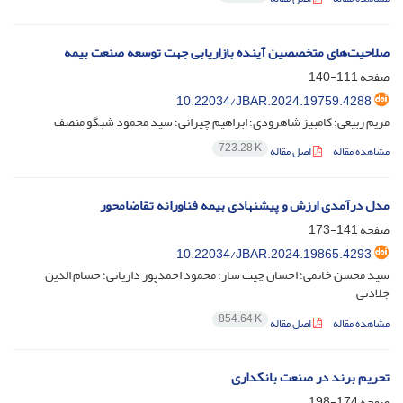
صلاحیت‌های متخصصین آینده بازاریابی جهت توسعه صنعت بیمه
صفحه
111-140
10.22034/JBAR.2024.19759.4288
مریم ربیعی؛ کامبیز شاهرودی؛ ابراهیم چیرانی؛ سید محمود شبگو منصف
723.28 K
مشاهده مقاله
اصل مقاله
مدل درآمدی ارزش و پیشنهادی بیمه فناورانه تقاضامحور
صفحه
141-173
10.22034/JBAR.2024.19865.4293
سید محسن خاتمی؛ احسان چیت ساز؛ محمود احمدپور داریانی؛ حسام الدین
جلادتی
854.64 K
مشاهده مقاله
اصل مقاله
تحریم برند در صنعت بانکداری
صفحه
174-198