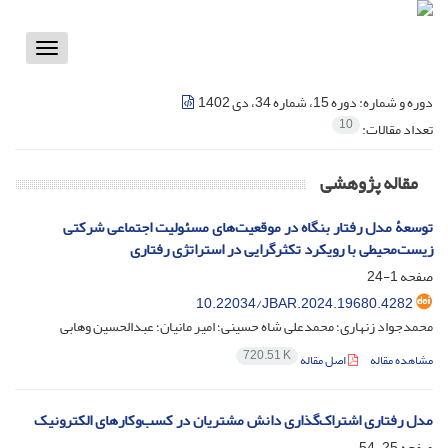
Toggle
vigation
دوره و شماره:
دوره 15، شماره 34، دی 1402
10
تعداد مقالات:
مقاله پژوهشی
توسعۀ مدل رفتار بنگاه در موقعیت‌های مسئولیت اجتماعی شرکتی
زیست‌‌محیطی با رویکرد تکثرگرایی در استراتژی رفتاری
صفحه
1-24
10.22034/JBAR.2024.19680.4282
محمدجواد زنهاری؛ محمدعلی شاه حسینی؛ امیر مانیان؛ عبدالحسین وهابی
720.51 K
مشاهده مقاله
اصل مقاله
مدل رفتاری ‌اشتراک‌گذاری دانش مشتریان در کسب‌وکارهای الکترونیک
صفحه
25-54