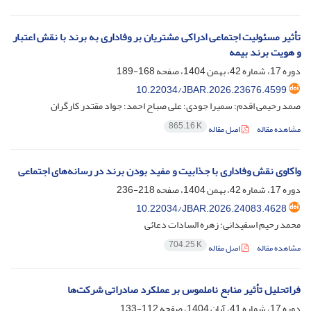
تأثیر مسئولیت اجتماعی ادراکی مشتریان بر وفاداری به برند با نقش اعتبار
و هویت برند بیمه
دوره 17، شماره 42، بهمن 1404، صفحه
168-189
10.22034/JBAR.2026.23676.4599
صمد رحیمی اقدم؛ سمیرا جودی؛ علی صباح احمد؛ جواد مقتدر کارگران
865.16 K
مشاهده مقاله
اصل مقاله
واکاوی نقش وفاداری با جذابیت و مفید بودن برند در رسانه‌های اجتماعی
دوره 17، شماره 42، بهمن 1404، صفحه
218-236
10.22034/JBAR.2026.24083.4628
محمد رحیم اسفیدانی؛ زهره السادات دعائی
704.25 K
مشاهده مقاله
اصل مقاله
فراتحلیل تأثیر منابع ناملموس بر عملکرد صادراتی شرکت‌ها
دوره 17، شماره 41، آبان 1404، صفحه
112-133