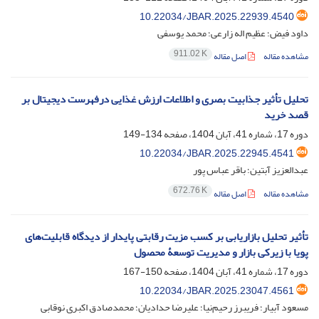
10.22034/JBAR.2025.22939.4540
داود فیض؛ عظیم اله زارعی؛ محمد یوسفی
911.02 K
مشاهده مقاله
اصل مقاله
تحلیل تأثیر جذابیت بصری و اطلاعات ارزش غذایی درفهرست دیجیتال بر
قصد خرید
دوره 17، شماره 41، آبان 1404، صفحه
134-149
10.22034/JBAR.2025.22945.4541
عبدالعزیز آبتین؛ باقر عباس پور
672.76 K
مشاهده مقاله
اصل مقاله
تأثیر تحلیل بازاریابی بر کسب مزیت رقابتی پایدار از دیدگاه قابلیت‌های
پویا با زیرکی بازار و مدیریت توسعۀ محصول
دوره 17، شماره 41، آبان 1404، صفحه
150-167
10.22034/JBAR.2025.23047.4561
مسعود آبیار؛ فریبرز رحیم‌نیا؛ علیرضا حدادیان؛ محمدصادق اکبری نوقابی