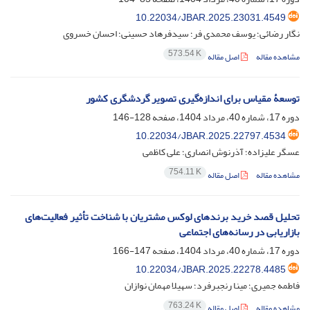
10.22034/JBAR.2025.23031.4549
نگار رضائی؛ یوسف محمدی فر؛ سیدفرهاد حسینی؛ احسان خسروی
573.54 K
مشاهده مقاله
اصل مقاله
توسعۀ مقیاس برای اندازه‌گیری تصویر گردشگری کشور
دوره 17، شماره 40، مرداد 1404، صفحه
128-146
10.22034/JBAR.2025.22797.4534
عسگر علیزاده؛ آذرنوش انصاری؛ علی کاظمی
754.11 K
مشاهده مقاله
اصل مقاله
تحلیل قصد خرید برندهای لوکس مشتریان با شناخت تأثیر فعالیت‌های
بازاریابی در رسانه‌های اجتماعی
دوره 17، شماره 40، مرداد 1404، صفحه
147-166
10.22034/JBAR.2025.22278.4485
فاطمه جمیری؛ مینا رنجبرفرد؛ سهیلا مهمان نوازان
763.24 K
مشاهده مقاله
اصل مقاله