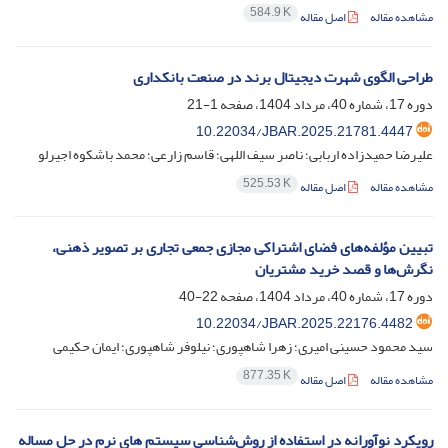
584.9 K
مشاهده مقاله
اصل مقاله
طراحی الگوی شهرت دیجیتال برند در صنعت بانکداری
دوره 17، شماره 40، مرداد 1404، صفحه
1-21
10.22034/JBAR.2025.21781.4447
علیرضا حمیدزاده اربابی؛ ناصر سیف اللهی؛ قاسم زارعی؛ محمد باشکوه اجیرلو
525.53 K
مشاهده مقاله
اصل مقاله
تبیین مؤلفه‌های فضای اشتراکی مجازی جمعی تجاری بر تصویر ذهنی،
نگرش‌ها و قصد خرید مشتریان
دوره 17، شماره 40، مرداد 1404، صفحه
22-40
10.22034/JBAR.2025.22176.4482
سید محمود حسینی امیری؛ زهرا شاهپوری؛ نیلوفر شاهپوری؛ ایمان حکیمی
877.35 K
مشاهده مقاله
اصل مقاله
رویکرد نوآورانه در استفاده از روش‌شناسی سیستم های نرم در حل مساله