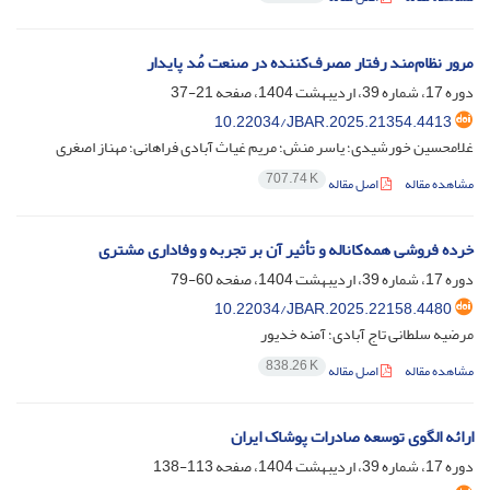
مرور نظام‌مند رفتار مصرف‌کننده در صنعت مُد پایدار
دوره 17، شماره 39، اردیبهشت 1404، صفحه
21-37
10.22034/JBAR.2025.21354.4413
غلامحسین خورشیدی؛ یاسر منش؛ مریم غیاث آبادی فراهانی؛ مهناز اصغری
707.74 K
مشاهده مقاله
اصل مقاله
خرده فروشی همه‌کاناله و تأثیر آن بر تجربه و وفاداری مشتری
دوره 17، شماره 39، اردیبهشت 1404، صفحه
60-79
10.22034/JBAR.2025.22158.4480
مرضیه سلطانی تاج آبادی؛ آمنه خدیور
838.26 K
مشاهده مقاله
اصل مقاله
ارائه الگوی توسعه صادرات پوشاک ایران
دوره 17، شماره 39، اردیبهشت 1404، صفحه
113-138