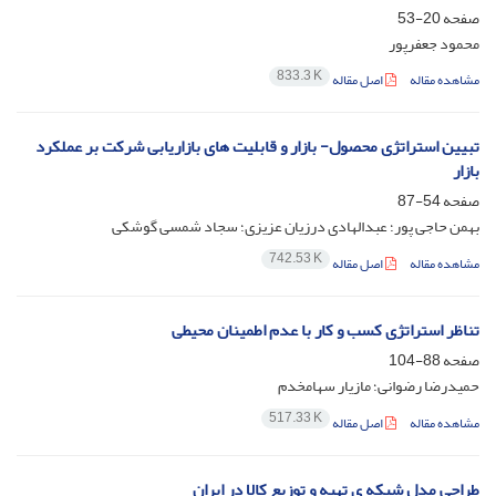
صفحه
20-53
محمود جعفرپور
833.3 K
مشاهده مقاله
اصل مقاله
تبیین استراتژی محصول- بازار و قابلیت های بازاریابی شرکت بر عملکرد
بازار
صفحه
54-87
بهمن حاجی پور؛ عبدالهادی درزیان عزیزی؛ سجاد شمسی گوشکی
742.53 K
مشاهده مقاله
اصل مقاله
تناظر استراتژی کسب و کار با عدم اطمینان محیطی
صفحه
88-104
حمیدرضا رضوانی؛ مازیار سهامخدم
517.33 K
مشاهده مقاله
اصل مقاله
طراحی مدل شبکه ی تهیه و توزیع کالا در ایران