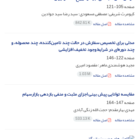
صفحه
105-121
کیومرث شریفی؛ مصطفی مسعودی؛ سید رضا سید جوادین
842.61 K
مشاهده مقاله
اصل مقاله
مدلی برای تخصیص سفارش در حالت چند تامین‌کننده، چند محصوله، و
چند دوره‌ای در شرایط وجود تخفیف افزایشی
صفحه
122-146
مجید هوشمندی ماهر؛ مقصود امیری
1.03 M
مشاهده مقاله
اصل مقاله
مقایسه توانایی پیش بینی اجزای مثبت و منفی بازدهی بازارسهام
صفحه
147-164
مهدی بهارمقدم؛ حجت الله زنگی آبادی
533.13 K
مشاهده مقاله
اصل مقاله