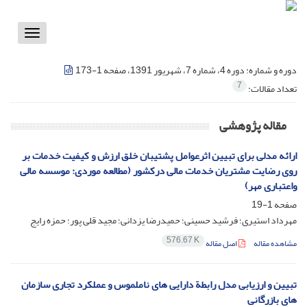
Toggle
vigation
دوره و شماره:
دوره 4، شماره 7، شهریور 1391، صفحه 1-173
7
تعداد مقالات:
مقاله پژوهشی
ارائه مدلی برای تبیین اثرعوامل پشتیبان خلق ارزش و کیفیت خدمات بر
روی رضایت مشتریان خدمات مالی درکشور (مطالعه موردی: موسسه مالی
واعتباری مهر)
صفحه
1-19
مهرداد استیری؛ فرشید حسینی؛ حمیدرضا یزدانی؛ مجید قلی پور؛ حمزه رایج
576.67 K
مشاهده مقاله
اصل مقاله
تبیین و ارزیابی مدل رابطة دارایی های ناملموس و عملکرد تجاری سازمان
های بازرگانی